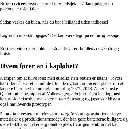
Brug serviceeftersynet som sikkerhedstjek – sådan opdager du
potentielle risici i tide
Sådan vasker du bilen, når du bor i lejlighed uden indkørsel
Lugter du udstødningsgas? Det kan være tegn på en farlig lækage
Rustbeskyttelse der holder – sådan bevarer du bilens udseende og
finish
Hvem fører an i kapløbet?
Kampen om at blive først med et solid-state batteri er intens. Toyota
har i flere år været blandt de førende og har annonceret planer om at
lancere biler med teknologien omkring 2027–2028. Amerikanske
QuantumScape, støttet af Volkswagen, arbejder på en løsning med
keramisk elektrolyt, mens koreanske Samsung og japanske Nissan
også har lovende prototyper.
Samtidig investerer mindre startups og forskningsinstitutioner i nye
materialer og produktionsmetoder, der kan gøre batterierne billigere og
mere holdbare. Det er et globalt kapløb, hvor gennembruddet kan