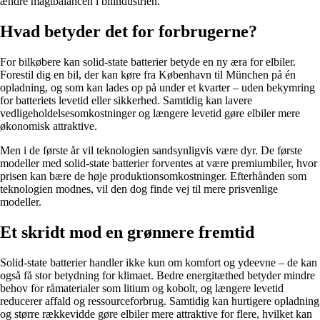
ændre magtbalancen i bilindustrien.
Hvad betyder det for forbrugerne?
For bilkøbere kan solid-state batterier betyde en ny æra for elbiler.
Forestil dig en bil, der kan køre fra København til München på én
opladning, og som kan lades op på under et kvarter – uden bekymring
for batteriets levetid eller sikkerhed. Samtidig kan lavere
vedligeholdelsesomkostninger og længere levetid gøre elbiler mere
økonomisk attraktive.
Men i de første år vil teknologien sandsynligvis være dyr. De første
modeller med solid-state batterier forventes at være premiumbiler, hvor
prisen kan bære de høje produktionsomkostninger. Efterhånden som
teknologien modnes, vil den dog finde vej til mere prisvenlige
modeller.
Et skridt mod en grønnere fremtid
Solid-state batterier handler ikke kun om komfort og ydeevne – de kan
også få stor betydning for klimaet. Bedre energitæthed betyder mindre
behov for råmaterialer som litium og kobolt, og længere levetid
reducerer affald og ressourceforbrug. Samtidig kan hurtigere opladning
og større rækkevidde gøre elbiler mere attraktive for flere, hvilket kan