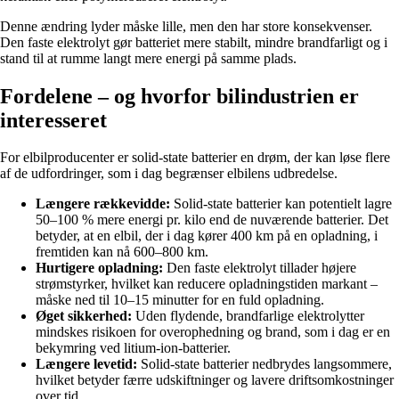
Denne ændring lyder måske lille, men den har store konsekvenser.
Den faste elektrolyt gør batteriet mere stabilt, mindre brandfarligt og i
stand til at rumme langt mere energi på samme plads.
Fordelene – og hvorfor bilindustrien er
interesseret
For elbilproducenter er solid-state batterier en drøm, der kan løse flere
af de udfordringer, som i dag begrænser elbilens udbredelse.
Længere rækkevidde:
Solid-state batterier kan potentielt lagre
50–100 % mere energi pr. kilo end de nuværende batterier. Det
betyder, at en elbil, der i dag kører 400 km på en opladning, i
fremtiden kan nå 600–800 km.
Hurtigere opladning:
Den faste elektrolyt tillader højere
strømstyrker, hvilket kan reducere opladningstiden markant –
måske ned til 10–15 minutter for en fuld opladning.
Øget sikkerhed:
Uden flydende, brandfarlige elektrolytter
mindskes risikoen for overophedning og brand, som i dag er en
bekymring ved litium-ion-batterier.
Længere levetid:
Solid-state batterier nedbrydes langsommere,
hvilket betyder færre udskiftninger og lavere driftsomkostninger
over tid.