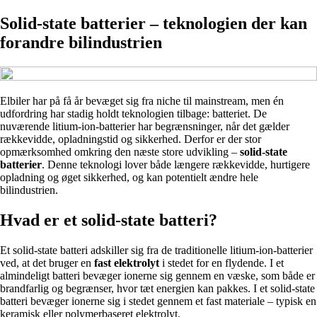
Solid-state batterier – teknologien der kan
forandre bilindustrien
Elbiler har på få år bevæget sig fra niche til mainstream, men én
udfordring har stadig holdt teknologien tilbage: batteriet. De
nuværende litium-ion-batterier har begrænsninger, når det gælder
rækkevidde, opladningstid og sikkerhed. Derfor er der stor
opmærksomhed omkring den næste store udvikling –
solid-state
batterier
. Denne teknologi lover både længere rækkevidde, hurtigere
opladning og øget sikkerhed, og kan potentielt ændre hele
bilindustrien.
Hvad er et solid-state batteri?
Et solid-state batteri adskiller sig fra de traditionelle litium-ion-batterier
ved, at det bruger en
fast elektrolyt
i stedet for en flydende. I et
almindeligt batteri bevæger ionerne sig gennem en væske, som både er
brandfarlig og begrænser, hvor tæt energien kan pakkes. I et solid-state
batteri bevæger ionerne sig i stedet gennem et fast materiale – typisk en
keramisk eller polymerbaseret elektrolyt.