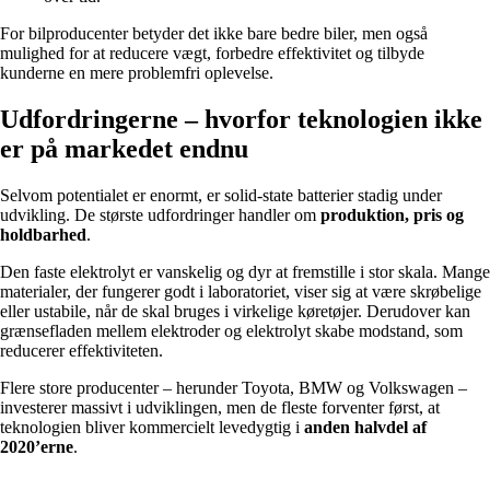
For bilproducenter betyder det ikke bare bedre biler, men også
mulighed for at reducere vægt, forbedre effektivitet og tilbyde
kunderne en mere problemfri oplevelse.
Udfordringerne – hvorfor teknologien ikke
er på markedet endnu
Selvom potentialet er enormt, er solid-state batterier stadig under
udvikling. De største udfordringer handler om
produktion, pris og
holdbarhed
.
Den faste elektrolyt er vanskelig og dyr at fremstille i stor skala. Mange
materialer, der fungerer godt i laboratoriet, viser sig at være skrøbelige
eller ustabile, når de skal bruges i virkelige køretøjer. Derudover kan
grænsefladen mellem elektroder og elektrolyt skabe modstand, som
reducerer effektiviteten.
Flere store producenter – herunder Toyota, BMW og Volkswagen –
investerer massivt i udviklingen, men de fleste forventer først, at
teknologien bliver kommercielt levedygtig i
anden halvdel af
2020’erne
.