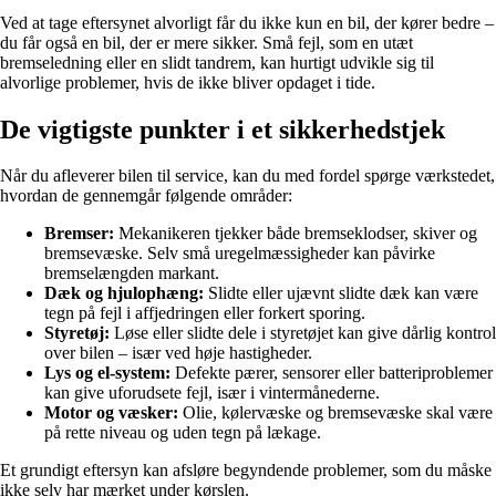
Ved at tage eftersynet alvorligt får du ikke kun en bil, der kører bedre –
du får også en bil, der er mere sikker. Små fejl, som en utæt
bremseledning eller en slidt tandrem, kan hurtigt udvikle sig til
alvorlige problemer, hvis de ikke bliver opdaget i tide.
De vigtigste punkter i et sikkerhedstjek
Når du afleverer bilen til service, kan du med fordel spørge værkstedet,
hvordan de gennemgår følgende områder:
Bremser:
Mekanikeren tjekker både bremseklodser, skiver og
bremsevæske. Selv små uregelmæssigheder kan påvirke
bremselængden markant.
Dæk og hjulophæng:
Slidte eller ujævnt slidte dæk kan være
tegn på fejl i affjedringen eller forkert sporing.
Styretøj:
Løse eller slidte dele i styretøjet kan give dårlig kontrol
over bilen – især ved høje hastigheder.
Lys og el-system:
Defekte pærer, sensorer eller batteriproblemer
kan give uforudsete fejl, især i vintermånederne.
Motor og væsker:
Olie, kølervæske og bremsevæske skal være
på rette niveau og uden tegn på lækage.
Et grundigt eftersyn kan afsløre begyndende problemer, som du måske
ikke selv har mærket under kørslen.