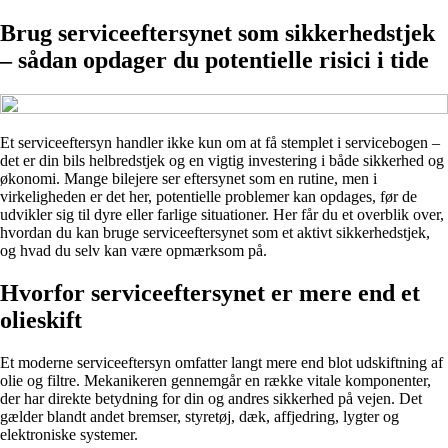
Brug serviceeftersynet som sikkerhedstjek
– sådan opdager du potentielle risici i tide
Et serviceeftersyn handler ikke kun om at få stemplet i servicebogen –
det er din bils helbredstjek og en vigtig investering i både sikkerhed og
økonomi. Mange bilejere ser eftersynet som en rutine, men i
virkeligheden er det her, potentielle problemer kan opdages, før de
udvikler sig til dyre eller farlige situationer. Her får du et overblik over,
hvordan du kan bruge serviceeftersynet som et aktivt sikkerhedstjek,
og hvad du selv kan være opmærksom på.
Hvorfor serviceeftersynet er mere end et
olieskift
Et moderne serviceeftersyn omfatter langt mere end blot udskiftning af
olie og filtre. Mekanikeren gennemgår en række vitale komponenter,
der har direkte betydning for din og andres sikkerhed på vejen. Det
gælder blandt andet bremser, styretøj, dæk, affjedring, lygter og
elektroniske systemer.