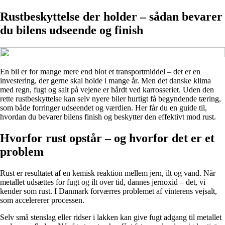
Rustbeskyttelse der holder – sådan bevarer
du bilens udseende og finish
En bil er for mange mere end blot et transportmiddel – det er en
investering, der gerne skal holde i mange år. Men det danske klima
med regn, fugt og salt på vejene er hårdt ved karrosseriet. Uden den
rette rustbeskyttelse kan selv nyere biler hurtigt få begyndende tæring,
som både forringer udseendet og værdien. Her får du en guide til,
hvordan du bevarer bilens finish og beskytter den effektivt mod rust.
Hvorfor rust opstår – og hvorfor det er et
problem
Rust er resultatet af en kemisk reaktion mellem jern, ilt og vand. Når
metallet udsættes for fugt og ilt over tid, dannes jernoxid – det, vi
kender som rust. I Danmark forværres problemet af vinterens vejsalt,
som accelererer processen.
Selv små stenslag eller ridser i lakken kan give fugt adgang til metallet