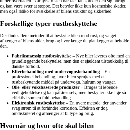
under overfladen. Når først rusten har fået fat, spreder den sig hurtigt
og kan være svær at stoppe. Det betyder ikke kun kosmetiske skader,
men også risiko for svækkelse af bilens struktur og sikkerhed.
Forskellige typer rustbeskyttelse
Der findes flere metoder til at beskytte bilen mod rust, og valget
afhænger af bilens alder, brug og hvor længe du planlægger at beholde
den.
Fabriksmæssig rustbeskyttelse
– Nye biler leveres ofte med en
grundlæggende beskyttelse, men den er sjældent tilstrækkelig til
danske forhold.
Efterbehandling med undervognsbehandling
– En
professionel behandling, hvor bilen sprøjtes med et
rustbeskyttende middel på undervogn, hulrum og vanger.
Olie- eller voksbaserede produkter
– Bruges til løbende
vedligeholdelse og kan påføres selv, men beskytter ikke lige så
effektivt som en fuld behandling.
Elektronisk rustbeskyttelse
– En nyere metode, der anvender
svag strøm til at forhindre korrosion. Effekten er dog
omdiskuteret og afhænger af biltype og brug.
Hvornår og hvor ofte skal bilen