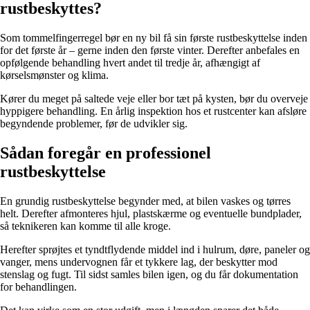
rustbeskyttes?
Som tommelfingerregel bør en ny bil få sin første rustbeskyttelse inden
for det første år – gerne inden den første vinter. Derefter anbefales en
opfølgende behandling hvert andet til tredje år, afhængigt af
kørselsmønster og klima.
Kører du meget på saltede veje eller bor tæt på kysten, bør du overveje
hyppigere behandling. En årlig inspektion hos et rustcenter kan afsløre
begyndende problemer, før de udvikler sig.
Sådan foregår en professionel
rustbeskyttelse
En grundig rustbeskyttelse begynder med, at bilen vaskes og tørres
helt. Derefter afmonteres hjul, plastskærme og eventuelle bundplader,
så teknikeren kan komme til alle kroge.
Herefter sprøjtes et tyndtflydende middel ind i hulrum, døre, paneler og
vanger, mens undervognen får et tykkere lag, der beskytter mod
stenslag og fugt. Til sidst samles bilen igen, og du får dokumentation
for behandlingen.