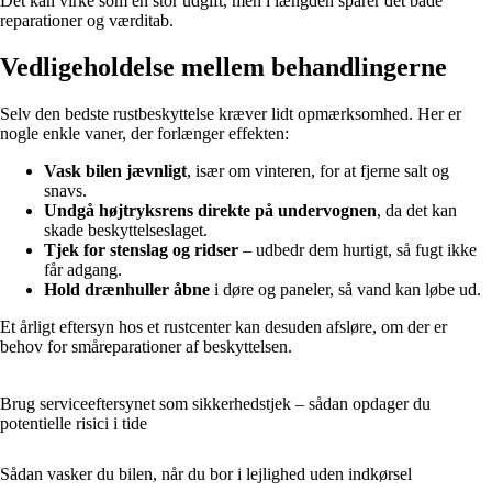
Det kan virke som en stor udgift, men i længden sparer det både
reparationer og værditab.
Vedligeholdelse mellem behandlingerne
Selv den bedste rustbeskyttelse kræver lidt opmærksomhed. Her er
nogle enkle vaner, der forlænger effekten:
Vask bilen jævnligt
, især om vinteren, for at fjerne salt og
snavs.
Undgå højtryksrens direkte på undervognen
, da det kan
skade beskyttelseslaget.
Tjek for stenslag og ridser
– udbedr dem hurtigt, så fugt ikke
får adgang.
Hold drænhuller åbne
i døre og paneler, så vand kan løbe ud.
Et årligt eftersyn hos et rustcenter kan desuden afsløre, om der er
behov for småreparationer af beskyttelsen.
Brug serviceeftersynet som sikkerhedstjek – sådan opdager du
potentielle risici i tide
Sådan vasker du bilen, når du bor i lejlighed uden indkørsel