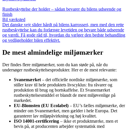
Rustbeskyttelse der holder – sådan bevarer du bilens udseende og
finish
Bil værksted
Det danske vejr slider hårdt på bilens karrosseri, men med den rette
rustbeskyttelse kan du forlænge levetiden og bevare både udseende
og værdi. Få gode råd til, hvordan du vælger den bedste behandling
og vedligeholder bilen effektivt.
De mest almindelige miljømærker
Der findes flere miljømærker, som du kan støde på, når du
undersøger rustbeskyttelsesprodukter. Her er de mest relevante:
Svanemærket
– det officielle nordiske miljømærke, som
stiller krav til hele produktets livscyklus: fra råvarer og
produktion til brug og bortskaffelse. Et Svanemærket
rustbeskyttelsesmiddel er blandt de mest miljøvenlige på
markedet.
EU-Blomsten (EU Ecolabel)
– EU’s fælles miljømærke, der
minder om Svanemærket, men gælder i hele Europa. Det
garanterer lav miljøpåvirkning og høj kvalitet.
ISO 14001-certificering
– ikke et produktmærke, men et
bevis på, at producenten arbejder systematisk med