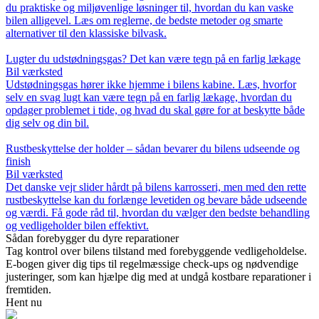
du praktiske og miljøvenlige løsninger til, hvordan du kan vaske
bilen alligevel. Læs om reglerne, de bedste metoder og smarte
alternativer til den klassiske bilvask.
Lugter du udstødningsgas? Det kan være tegn på en farlig lækage
Bil værksted
Udstødningsgas hører ikke hjemme i bilens kabine. Læs, hvorfor
selv en svag lugt kan være tegn på en farlig lækage, hvordan du
opdager problemet i tide, og hvad du skal gøre for at beskytte både
dig selv og din bil.
Rustbeskyttelse der holder – sådan bevarer du bilens udseende og
finish
Bil værksted
Det danske vejr slider hårdt på bilens karrosseri, men med den rette
rustbeskyttelse kan du forlænge levetiden og bevare både udseende
og værdi. Få gode råd til, hvordan du vælger den bedste behandling
og vedligeholder bilen effektivt.
Sådan forebygger du dyre reparationer
Tag kontrol over bilens tilstand med forebyggende vedligeholdelse.
E-bogen giver dig tips til regelmæssige check-ups og nødvendige
justeringer, som kan hjælpe dig med at undgå kostbare reparationer i
fremtiden.
Hent nu