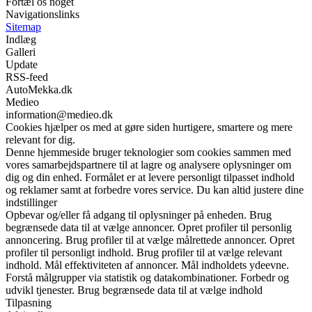
Fortæl os noget
Navigationslinks
Sitemap
Indlæg
Galleri
Update
RSS-feed
AutoMekka.dk
Medieo
information@medieo.dk
Cookies hjælper os med at gøre siden hurtigere, smartere og mere
relevant for dig.
Denne hjemmeside bruger teknologier som cookies sammen med
vores samarbejdspartnere til at lagre og analysere oplysninger om
dig og din enhed. Formålet er at levere personligt tilpasset indhold
og reklamer samt at forbedre vores service. Du kan altid justere dine
indstillinger
Opbevar og/eller få adgang til oplysninger på enheden. Brug
begrænsede data til at vælge annoncer. Opret profiler til personlig
annoncering. Brug profiler til at vælge målrettede annoncer. Opret
profiler til personligt indhold. Brug profiler til at vælge relevant
indhold. Mål effektiviteten af annoncer. Mål indholdets ydeevne.
Forstå målgrupper via statistik og datakombinationer. Forbedr og
udvikl tjenester. Brug begrænsede data til at vælge indhold
Tilpasning