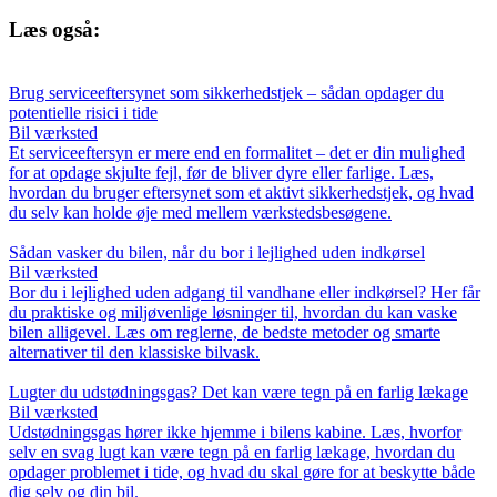
Læs også:
Brug serviceeftersynet som sikkerhedstjek – sådan opdager du
potentielle risici i tide
Bil værksted
Et serviceeftersyn er mere end en formalitet – det er din mulighed
for at opdage skjulte fejl, før de bliver dyre eller farlige. Læs,
hvordan du bruger eftersynet som et aktivt sikkerhedstjek, og hvad
du selv kan holde øje med mellem værkstedsbesøgene.
Sådan vasker du bilen, når du bor i lejlighed uden indkørsel
Bil værksted
Bor du i lejlighed uden adgang til vandhane eller indkørsel? Her får
du praktiske og miljøvenlige løsninger til, hvordan du kan vaske
bilen alligevel. Læs om reglerne, de bedste metoder og smarte
alternativer til den klassiske bilvask.
Lugter du udstødningsgas? Det kan være tegn på en farlig lækage
Bil værksted
Udstødningsgas hører ikke hjemme i bilens kabine. Læs, hvorfor
selv en svag lugt kan være tegn på en farlig lækage, hvordan du
opdager problemet i tide, og hvad du skal gøre for at beskytte både
dig selv og din bil.