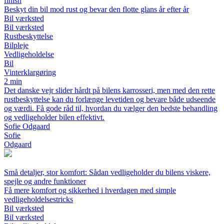
finish
Beskyt din bil mod rust og bevar den flotte glans år efter år
Bil værksted
Bil værksted
Rustbeskyttelse
Bilpleje
Vedligeholdelse
Bil
Vinterklargøring
2 min
Det danske vejr slider hårdt på bilens karrosseri, men med den rette
rustbeskyttelse kan du forlænge levetiden og bevare både udseende
og værdi. Få gode råd til, hvordan du vælger den bedste behandling
og vedligeholder bilen effektivt.
Sofie Odgaard
Sofie
Odgaard
Små detaljer, stor komfort: Sådan vedligeholder du bilens viskere,
spejle og andre funktioner
Få mere komfort og sikkerhed i hverdagen med simple
vedligeholdelsestricks
Bil værksted
Bil værksted