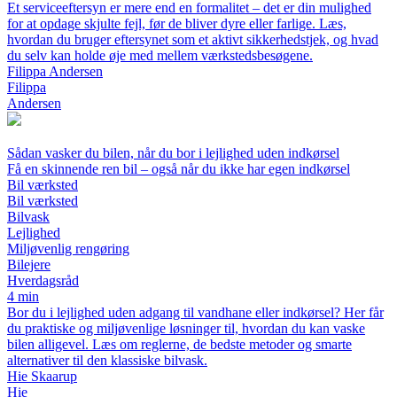
Et serviceeftersyn er mere end en formalitet – det er din mulighed
for at opdage skjulte fejl, før de bliver dyre eller farlige. Læs,
hvordan du bruger eftersynet som et aktivt sikkerhedstjek, og hvad
du selv kan holde øje med mellem værkstedsbesøgene.
Filippa Andersen
Filippa
Andersen
Sådan vasker du bilen, når du bor i lejlighed uden indkørsel
Få en skinnende ren bil – også når du ikke har egen indkørsel
Bil værksted
Bil værksted
Bilvask
Lejlighed
Miljøvenlig rengøring
Bilejere
Hverdagsråd
4 min
Bor du i lejlighed uden adgang til vandhane eller indkørsel? Her får
du praktiske og miljøvenlige løsninger til, hvordan du kan vaske
bilen alligevel. Læs om reglerne, de bedste metoder og smarte
alternativer til den klassiske bilvask.
Hie Skaarup
Hie