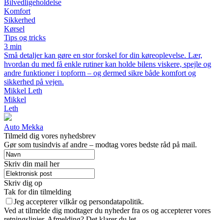
Bilvedligeholdelse
Komfort
Sikkerhed
Kørsel
Tips og tricks
3 min
Små detaljer kan gøre en stor forskel for din køreoplevelse. Lær,
hvordan du med få enkle rutiner kan holde bilens viskere, spejle og
andre funktioner i topform – og dermed sikre både komfort og
sikkerhed på vejen.
Mikkel Leth
Mikkel
Leth
Auto Mekka
Tilmeld dig vores nyhedsbrev
Gør som tusindvis af andre – modtag vores bedste råd på mail.
Skriv din mail her
Skriv dig op
Tak for din tilmelding
Jeg accepterer vilkår og persondatapolitik.
Ved at tilmelde dig modtager du nyheder fra os og accepterer vores
retningslinjer. Afmelding? Det klarer du let.