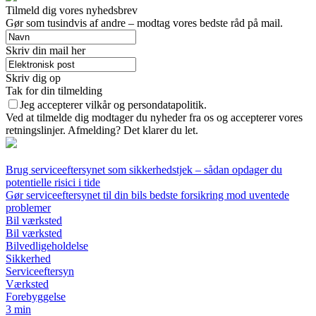
Tilmeld dig vores nyhedsbrev
Gør som tusindvis af andre – modtag vores bedste råd på mail.
Skriv din mail her
Skriv dig op
Tak for din tilmelding
Jeg accepterer vilkår og persondatapolitik.
Ved at tilmelde dig modtager du nyheder fra os og accepterer vores
retningslinjer. Afmelding? Det klarer du let.
Brug serviceeftersynet som sikkerhedstjek – sådan opdager du
potentielle risici i tide
Gør serviceeftersynet til din bils bedste forsikring mod uventede
problemer
Bil værksted
Bil værksted
Bilvedligeholdelse
Sikkerhed
Serviceeftersyn
Værksted
Forebyggelse
3 min