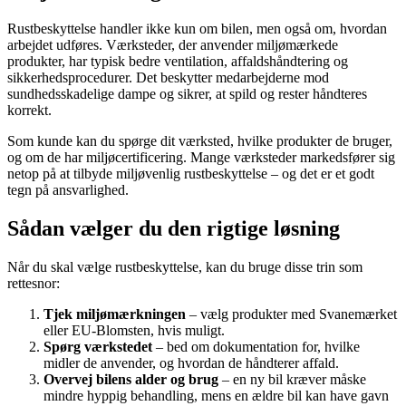
Rustbeskyttelse handler ikke kun om bilen, men også om, hvordan
arbejdet udføres. Værksteder, der anvender miljømærkede
produkter, har typisk bedre ventilation, affaldshåndtering og
sikkerhedsprocedurer. Det beskytter medarbejderne mod
sundhedsskadelige dampe og sikrer, at spild og rester håndteres
korrekt.
Som kunde kan du spørge dit værksted, hvilke produkter de bruger,
og om de har miljøcertificering. Mange værksteder markedsfører sig
netop på at tilbyde miljøvenlig rustbeskyttelse – og det er et godt
tegn på ansvarlighed.
Sådan vælger du den rigtige løsning
Når du skal vælge rustbeskyttelse, kan du bruge disse trin som
rettesnor:
Tjek miljømærkningen
– vælg produkter med Svanemærket
eller EU-Blomsten, hvis muligt.
Spørg værkstedet
– bed om dokumentation for, hvilke
midler de anvender, og hvordan de håndterer affald.
Overvej bilens alder og brug
– en ny bil kræver måske
mindre hyppig behandling, mens en ældre bil kan have gavn