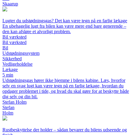
Skaarup
Lugter du udstødningsgas? Det kan være tegn på en farlig lækage
En ubehagelig lugt fra bilen kan være mere end bare generende –
den kan afsløre et alvorligt problem.
Bil værksted
Bil værksted
Bil
Udstødningssystem
Sikkerhed
Vedligeholdelse
Lækage
5 min
Udstødningsgas hører ikke hjemme i bilens kabine. Læs, hvorfor
selv en svag lugt kan være tegn på en farlig lækage, hvordan du
opdager problemet i tide, og hvad du skal gøre for at beskytte både
dig selv og din bil.
Stefan Holm
Stefan
Holm
Rustbeskyttelse der holder – sådan bevarer du bilens udseende og