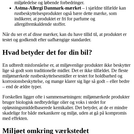
miljøledelse og løbende forbedringer.
Astma-Allergi Danmark-mærket
– i sjældne tilfælde kan
rustbeskyttelsesprodukter også bære dette mærke, som
indikerer, at produktet er fri for parfume og
allergifremkaldende stoffer.
Når du ser et af disse mærker, kan du have tillid til, at produktet er
testet og godkendt efter uafhængige standarder.
Hvad betyder det for din bil?
En udbredt misforståelse er, at miljøvenlige produkter ikke beskytter
lige så godt som traditionelle midler. Det er ikke tilfældet. De fleste
miljømærkede rustbeskyttelsesmidler er testet for holdbarhed og
korrosionsbeskyttelse, og mange klarer sig lige så godt – eller bedre
– end de ældre typer.
Forskellen ligger ofte i sammensætningen: miljømærkede produkter
bruger biologisk nedbrydelige olier og voks i stedet for
opløsningsmiddelbaserede kemikalier. Det betyder, at de er mindre
skadelige for både mekanikere og miljø, uden at gå på kompromis
med effekten.
Miljøet omkring værkstedet