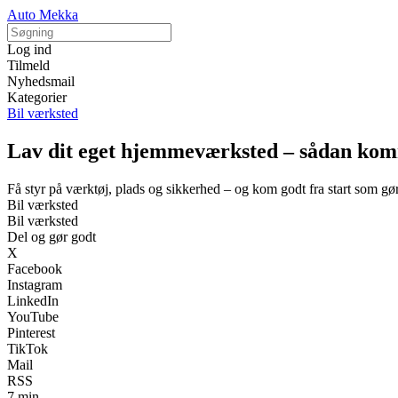
Auto Mekka
Log ind
Tilmeld
Nyhedsmail
Kategorier
Bil værksted
Lav dit eget hjemmeværksted – sådan kom
Få styr på værktøj, plads og sikkerhed – og kom godt fra start som gø
Bil værksted
Bil værksted
Del og gør godt
X
Facebook
Instagram
LinkedIn
YouTube
Pinterest
TikTok
Mail
RSS
7 min