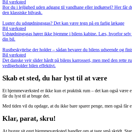
Bil værksted
Bor du i lejlighed uden adgang til vandhane eller indkørsel? Her får d
den klassiske bilvask.
Lugter du udstødningsgas? Det kan være tegn på en farlig lækage
Bil værksted
Udstødningsgas hører ikke hjemme i bilens kabine. Læs, hvorfor selv e
din bil.
Rustbeskyttelse der holder – sådan bevarer du bilens udseende og fini
Bil værksted
Det danske vejr slider hårdt på bilens karrosseri, men med den rette 
vedligeholder bilen effektivt.
Skab et sted, du har lyst til at være
Et hjemmeværksted er ikke kun et praktisk rum – det kan også være et fri
får du lyst til at bruge det.
Med tiden vil du opdage, at du ikke bare sparer penge, men også får en 
Klar, parat, skru!
At bygge sit eget hjemmeværksted handler om at tage små skridt. Star