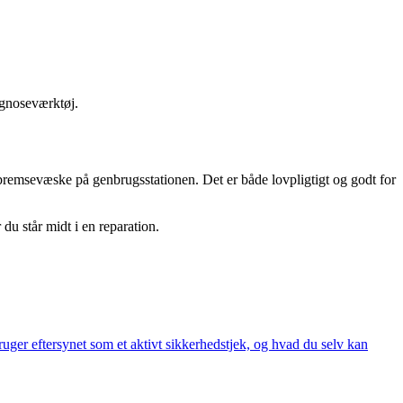
agnoseværktøj.
bremsevæske på genbrugsstationen. Det er både lovpligtigt og godt for
 du står midt i en reparation.
bruger eftersynet som et aktivt sikkerhedstjek, og hvad du selv kan