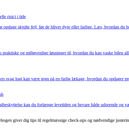
e risici i tide
at opdage skjulte fejl, før de bliver dyre eller farlige. Læs, hvordan du 
u praktiske og miljøvenlige løsninger til, hvordan du kan vaske bilen all
n svag lugt kan være tegn på en farlig lækage, hvordan du opdager prob
sh
rustbeskyttelse kan du forlænge levetiden og bevare både udseende og v
-bogen giver dig tips til regelmæssige check-ups og nødvendige justerin