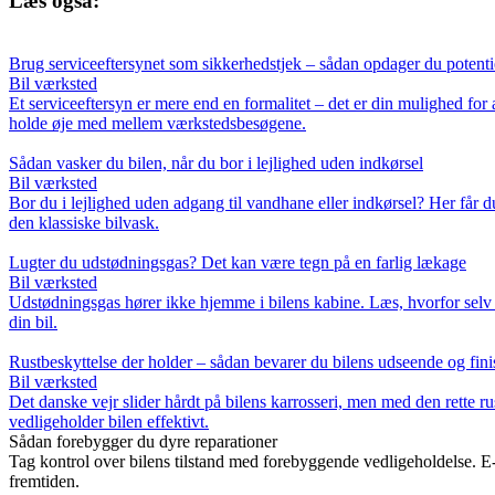
Læs også:
Brug serviceeftersynet som sikkerhedstjek – sådan opdager du potentiell
Bil værksted
Et serviceeftersyn er mere end en formalitet – det er din mulighed for 
holde øje med mellem værkstedsbesøgene.
Sådan vasker du bilen, når du bor i lejlighed uden indkørsel
Bil værksted
Bor du i lejlighed uden adgang til vandhane eller indkørsel? Her får d
den klassiske bilvask.
Lugter du udstødningsgas? Det kan være tegn på en farlig lækage
Bil værksted
Udstødningsgas hører ikke hjemme i bilens kabine. Læs, hvorfor selv e
din bil.
Rustbeskyttelse der holder – sådan bevarer du bilens udseende og fini
Bil værksted
Det danske vejr slider hårdt på bilens karrosseri, men med den rette 
vedligeholder bilen effektivt.
Sådan forebygger du dyre reparationer
Tag kontrol over bilens tilstand med forebyggende vedligeholdelse. E
fremtiden.