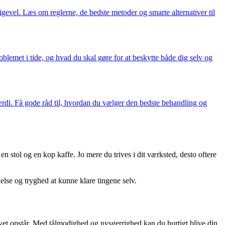
igevel. Læs om reglerne, de bedste metoder og smarte alternativer til
lemet i tide, og hvad du skal gøre for at beskytte både dig selv og
ærdi. Få gode råd til, hvordan du vælger den bedste behandling og
en stol og en kop kaffe. Jo mere du trives i dit værksted, desto oftere
lelse og tryghed at kunne klare tingene selv.
vet opstår. Med tålmodighed og nysgerrighed kan du hurtigt blive din