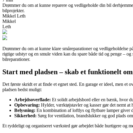
Drømmer du om at kunne reparere og vedligeholde din bil derhjemme? 
bilprojekter.
Mikkel Leth
Mikkel
Leth
Drømmer du om at kunne klare småreparationer og vedligeholdelse på 
rigtige udstyr og en smule viden kan du spare både tid og penge – og
bilreparationer.
Start med pladsen – skab et funktionelt o
Det første skridt er at finde et egnet sted. En garage er ideel, men e
pladsen bedst muligt:
Arbejdsoverflade:
Et solidt arbejdsbord eller en bænk, hvor d
Opbevaring:
Hylder, værktøjstavler og kasser gør det nemt at 
Belysning:
En kombination af loftlys og flytbare lamper giver 
Sikkerhed:
Sørg for ventilation, brandslukker og god plads omk
Et ryddeligt og organiseret værksted gør arbejdet både hurtigere og me