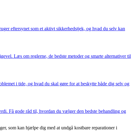
bruger eftersynet som et aktivt sikkerhedstjek, og hvad du selv kan
igevel. Læs om reglerne, de bedste metoder og smarte alternativer til
lemet i tide, og hvad du skal gøre for at beskytte både dig selv og
ærdi. Få gode råd til, hvordan du vælger den bedste behandling og
ger, som kan hjælpe dig med at undgå kostbare reparationer i