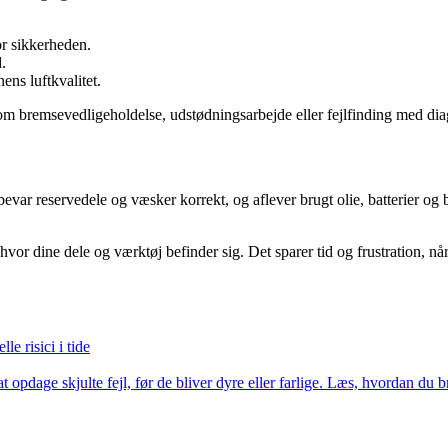
or sikkerheden.
.
ns luftkvalitet.
m bremsevedligeholdelse, udstødningsarbejde eller fejlfinding med di
r reservedele og væsker korrekt, og aflever brugt olie, batterier og 
, hvor dine dele og værktøj befinder sig. Det sparer tid og frustration, når
e risici i tide
at opdage skjulte fejl, før de bliver dyre eller farlige. Læs, hvordan du 