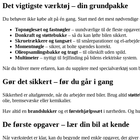
Det vigtigste værktøj – din grundpakke
Du behøver ikke købe alt på én gang. Start med det mest nødvendige
Topnøglesæt og fastnøgler
– uundværlige til de fleste opgaver
Donkraft og støttebukke
– så du kan løfte bilen sikkert.
Skruetrækkere og tangsæt
– til småreparationer og el-arbejde
Momentnøgle
– sikrer, at bolte spændes korrekt.
Olieopsamlingsbakke og tragt
– til olieskift uden spild.
Multimeter
– nyttigt til fejlfinding på bilens elektriske system.
Når du bliver mere erfaren, kan du supplere med specialværktøj som 
Gør det sikkert – før du går i gang
Sikkerhed er altafgørende, når du arbejder med biler. Brug altid
støtt
olie, bremsevæske eller kemikalier.
Hav altid en
brandslukker
og et
førstehjælpssæt
i nærheden. Og husk
De første opgaver – lær din bil at kende
Når værkstedet er klar, kan du begynde med enkle opgaver, der giver er