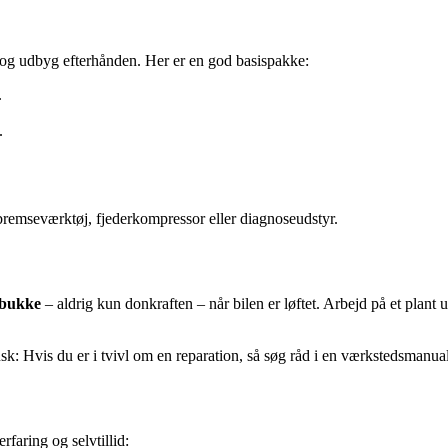
 og udbyg efterhånden. Her er en god basispakke:
.
.
bremseværktøj, fjederkompressor eller diagnoseudstyr.
ebukke
– aldrig kun donkraften – når bilen er løftet. Arbejd på et plant 
: Hvis du er i tvivl om en reparation, så søg råd i en værkstedsmanual e
faring og selvtillid: