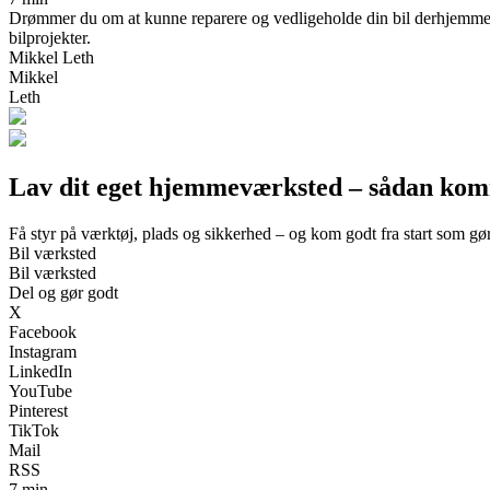
Drømmer du om at kunne reparere og vedligeholde din bil derhjemme? 
bilprojekter.
Mikkel Leth
Mikkel
Leth
Lav dit eget hjemmeværksted – sådan kom
Få styr på værktøj, plads og sikkerhed – og kom godt fra start som gø
Bil værksted
Bil værksted
Del og gør godt
X
Facebook
Instagram
LinkedIn
YouTube
Pinterest
TikTok
Mail
RSS
7 min