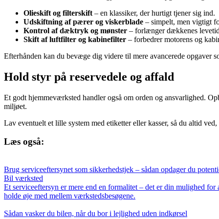
Olieskift og filterskift
– en klassiker, der hurtigt tjener sig ind.
Udskiftning af pærer og viskerblade
– simpelt, men vigtigt f
Kontrol af dæktryk og mønster
– forlænger dækkenes levetid
Skift af luftfilter og kabinefilter
– forbedrer motorens og kabine
Efterhånden kan du bevæge dig videre til mere avancerede opgaver so
Hold styr på reservedele og affald
Et godt hjemmeværksted handler også om orden og ansvarlighed. Opbeva
miljøet.
Lav eventuelt et lille system med etiketter eller kasser, så du altid ved
Læs også:
Brug serviceeftersynet som sikkerhedstjek – sådan opdager du potentiell
Bil værksted
Et serviceeftersyn er mere end en formalitet – det er din mulighed for 
holde øje med mellem værkstedsbesøgene.
Sådan vasker du bilen, når du bor i lejlighed uden indkørsel