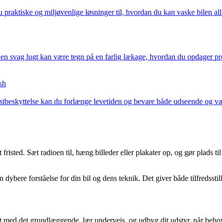
u praktiske og miljøvenlige løsninger til, hvordan du kan vaske bilen all
n svag lugt kan være tegn på en farlig lækage, hvordan du opdager prob
sh
rustbeskyttelse kan du forlænge levetiden og bevare både udseende og v
sted. Sæt radioen til, hæng billeder eller plakater op, og gør plads til 
dybere forståelse for din bil og dens teknik. Det giver både tilfredsstil
t med det grundlæggende, lær undervejs, og udbyg dit udstyr, når beho