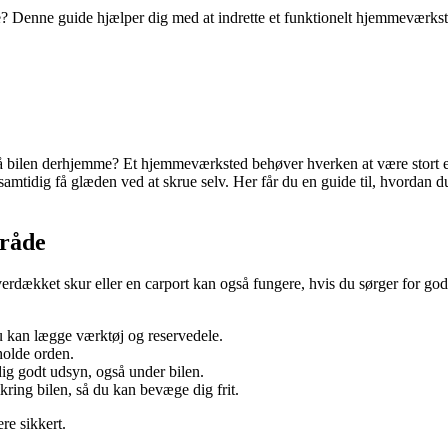
Denne guide hjælper dig med at indrette et funktionelt hjemmeværkste
bilen derhjemme? Et hjemmeværksted behøver hverken at være stort elle
 samtidig få glæden ved at skrue selv. Her får du en guide til, hvordan
mråde
t overdækket skur eller en carport kan også fungere, hvis du sørger for 
u kan lægge værktøj og reservedele.
holde orden.
dig godt udsyn, også under bilen.
ring bilen, så du kan bevæge dig frit.
re sikkert.