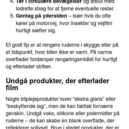
og afslut med
Tør i cirkulære bevægelser
lodrette strøg for at fjerne eventuelle rester.
– især hvis du ofte
Gentag på ydersiden
kører på motorvej, hvor insekter og vejfilm
hurtigt sætter sig.
Et godt tip er at rengøre ruderne i skygge eller på
et tidspunkt, hvor bilen ikke er varm. På varme
overflader fordamper rengøringsmidlet for hurtigt
og efterlader striber.
Undgå produkter, der efterlader
film
Nogle bilplejeprodukter lover “ekstra glans” eller
“beskyttende lag”, men de kan faktisk forværre
genskin. Undgå voks, silikone eller polermidler på
ruderne – de kan skabe en blank overflade, der
reflekterer sollyset. Brug i stedet produkter, der er