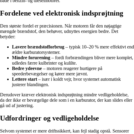
både i benzin- og dieselmotorer.
Fordelene ved elektronisk indsprøjtning
Den største fordel er præcisionen. Når motoren får den nøjagtige
mængde brændstof, den behøver, udnyttes energien bedre. Det
betyder:
Lavere brændstofforbrug
– typisk 10–20 % mere effektivt end
ældre karburatorsystemer.
Mindre forurening
– fordi forbrændingen bliver mere komplet,
udledes færre kulbrinter og kulilte.
Bedre ydeevne
– motoren reagerer hurtigere på
speederbevægelser og kører mere jævnt.
Lettere start
– især i koldt vejr, hvor systemet automatisk
justerer blandingen.
Derudover kræver elektronisk indsprøjtning mindre vedligeholdelse,
da der ikke er bevægelige dele som i en karburator, der kan slides eller
gå ud af justering.
Udfordringer og vedligeholdelse
Selvom systemet er mere driftssikkert, kan fejl stadig opstå. Sensorer