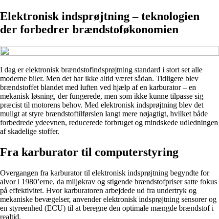
Elektronisk indsprøjtning – teknologien
der forbedrer brændstoføkonomien
I dag er elektronisk brændstofindsprøjtning standard i stort set alle
moderne biler. Men det har ikke altid været sådan. Tidligere blev
brændstoffet blandet med luften ved hjælp af en karburator – en
mekanisk løsning, der fungerede, men som ikke kunne tilpasse sig
præcist til motorens behov. Med elektronisk indsprøjtning blev det
muligt at styre brændstoftilførslen langt mere nøjagtigt, hvilket både
forbedrede ydeevnen, reducerede forbruget og mindskede udledningen
af skadelige stoffer.
Fra karburator til computerstyring
Overgangen fra karburator til elektronisk indsprøjtning begyndte for
alvor i 1980’erne, da miljøkrav og stigende brændstofpriser satte fokus
på effektivitet. Hvor karburatoren arbejdede ud fra undertryk og
mekaniske bevægelser, anvender elektronisk indsprøjtning sensorer og
en styreenhed (ECU) til at beregne den optimale mængde brændstof i
realtid.