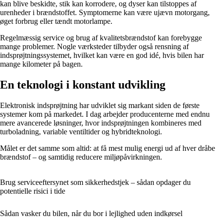
kan blive beskidte, stik kan korrodere, og dyser kan tilstoppes af
urenheder i brændstoffet. Symptomerne kan være ujævn motorgang,
øget forbrug eller tændt motorlampe.
Regelmæssig service og brug af kvalitetsbrændstof kan forebygge
mange problemer. Nogle værksteder tilbyder også rensning af
indsprøjtningssystemet, hvilket kan være en god idé, hvis bilen har
mange kilometer på bagen.
En teknologi i konstant udvikling
Elektronisk indsprøjtning har udviklet sig markant siden de første
systemer kom på markedet. I dag arbejder producenterne med endnu
mere avancerede løsninger, hvor indsprøjtningen kombineres med
turboladning, variable ventiltider og hybridteknologi.
Målet er det samme som altid: at få mest mulig energi ud af hver dråbe
brændstof – og samtidig reducere miljøpåvirkningen.
Brug serviceeftersynet som sikkerhedstjek – sådan opdager du
potentielle risici i tide
Sådan vasker du bilen, når du bor i lejlighed uden indkørsel