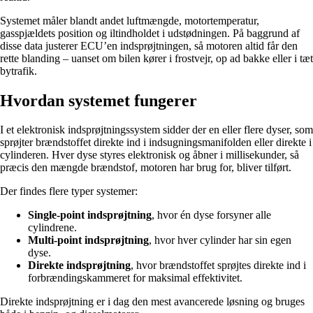
Systemet måler blandt andet luftmængde, motortemperatur,
gasspjældets position og iltindholdet i udstødningen. På baggrund af
disse data justerer ECU’en indsprøjtningen, så motoren altid får den
rette blanding – uanset om bilen kører i frostvejr, op ad bakke eller i tæt
bytrafik.
Hvordan systemet fungerer
I et elektronisk indsprøjtningssystem sidder der en eller flere dyser, som
sprøjter brændstoffet direkte ind i indsugningsmanifolden eller direkte i
cylinderen. Hver dyse styres elektronisk og åbner i millisekunder, så
præcis den mængde brændstof, motoren har brug for, bliver tilført.
Der findes flere typer systemer:
Single-point indsprøjtning
, hvor én dyse forsyner alle
cylindrene.
Multi-point indsprøjtning
, hvor hver cylinder har sin egen
dyse.
Direkte indsprøjtning
, hvor brændstoffet sprøjtes direkte ind i
forbrændingskammeret for maksimal effektivitet.
Direkte indsprøjtning er i dag den mest avancerede løsning og bruges