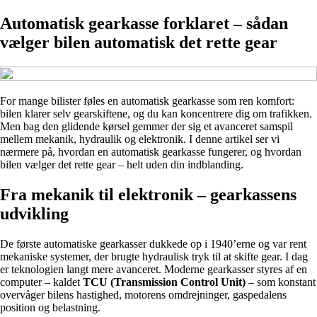
Automatisk gearkasse forklaret – sådan
vælger bilen automatisk det rette gear
For mange bilister føles en automatisk gearkasse som ren komfort:
bilen klarer selv gearskiftene, og du kan koncentrere dig om trafikken.
Men bag den glidende kørsel gemmer der sig et avanceret samspil
mellem mekanik, hydraulik og elektronik. I denne artikel ser vi
nærmere på, hvordan en automatisk gearkasse fungerer, og hvordan
bilen vælger det rette gear – helt uden din indblanding.
Fra mekanik til elektronik – gearkassens
udvikling
De første automatiske gearkasser dukkede op i 1940’erne og var rent
mekaniske systemer, der brugte hydraulisk tryk til at skifte gear. I dag
er teknologien langt mere avanceret. Moderne gearkasser styres af en
computer – kaldet
TCU (Transmission Control Unit)
– som konstant
overvåger bilens hastighed, motorens omdrejninger, gaspedalens
position og belastning.