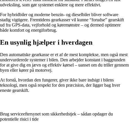
udveksling, som gør systemet enklere og mere effektivt.
For hybridbiler og moderne benzin- og dieselbiler bliver software
stadig vigtigere. Fremtidens gearkasser vil kunne “forudse” gearskift
ud fra GPS-data, vejforhold og køremønstre – og dermed optimere
både komfort og energiforbrug.
En usynlig hjælper i hverdagen
Den automatiske gearkasse er et af de mest komplekse, men også mest
undervurderede systemer i bilen. Den arbejder konstant i baggrunden
for at give dig en jævn og effektiv kørsel – uanset om du triller gennem
byen eller kører på motorvej.
At forstå, hvordan den fungerer, giver ikke bare indsigt i bilens
teknologi, men også respekt for den præcision, der ligger bag hver
eneste gearskift.
Brug serviceeftersynet som sikkerhedstjek – sådan opdager du
potentielle risici i tide