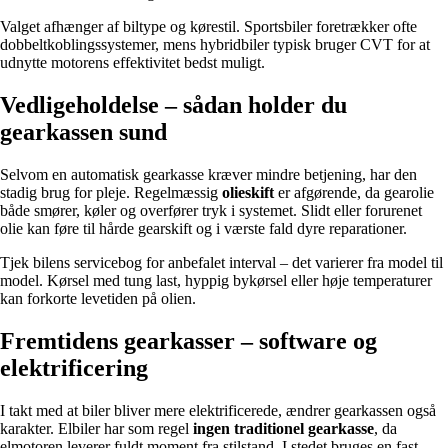
Valget afhænger af biltype og kørestil. Sportsbiler foretrækker ofte
dobbeltkoblingssystemer, mens hybridbiler typisk bruger CVT for at
udnytte motorens effektivitet bedst muligt.
Vedligeholdelse – sådan holder du
gearkassen sund
Selvom en automatisk gearkasse kræver mindre betjening, har den
stadig brug for pleje. Regelmæssig
olieskift
er afgørende, da gearolie
både smører, køler og overfører tryk i systemet. Slidt eller forurenet
olie kan føre til hårde gearskift og i værste fald dyre reparationer.
Tjek bilens servicebog for anbefalet interval – det varierer fra model til
model. Kørsel med tung last, hyppig bykørsel eller høje temperaturer
kan forkorte levetiden på olien.
Fremtidens gearkasser – software og
elektrificering
I takt med at biler bliver mere elektrificerede, ændrer gearkassen også
karakter. Elbiler har som regel
ingen traditionel gearkasse
, da
elmotoren leverer fuldt moment fra stilstand. I stedet bruges en fast