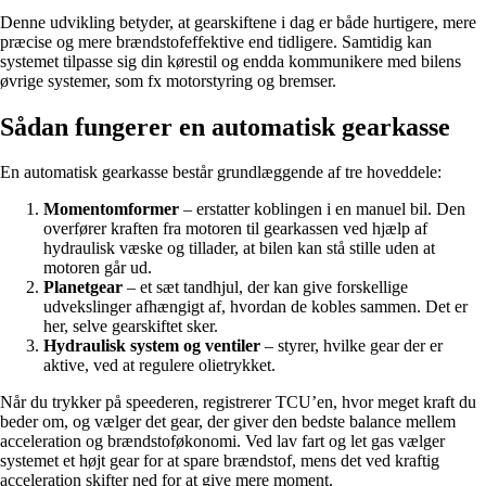
Denne udvikling betyder, at gearskiftene i dag er både hurtigere, mere
præcise og mere brændstofeffektive end tidligere. Samtidig kan
systemet tilpasse sig din kørestil og endda kommunikere med bilens
øvrige systemer, som fx motorstyring og bremser.
Sådan fungerer en automatisk gearkasse
En automatisk gearkasse består grundlæggende af tre hoveddele:
Momentomformer
– erstatter koblingen i en manuel bil. Den
overfører kraften fra motoren til gearkassen ved hjælp af
hydraulisk væske og tillader, at bilen kan stå stille uden at
motoren går ud.
Planetgear
– et sæt tandhjul, der kan give forskellige
udvekslinger afhængigt af, hvordan de kobles sammen. Det er
her, selve gearskiftet sker.
Hydraulisk system og ventiler
– styrer, hvilke gear der er
aktive, ved at regulere olietrykket.
Når du trykker på speederen, registrerer TCU’en, hvor meget kraft du
beder om, og vælger det gear, der giver den bedste balance mellem
acceleration og brændstoføkonomi. Ved lav fart og let gas vælger
systemet et højt gear for at spare brændstof, mens det ved kraftig
acceleration skifter ned for at give mere moment.